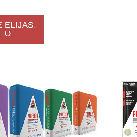
 ELIJAS,
TO
CA-PERFECTOS-CERAMICOS-COLOCACION.jpg