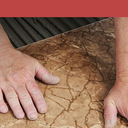
»
Contactanos
»
Seguinos
ar
»
Cementos Artigas