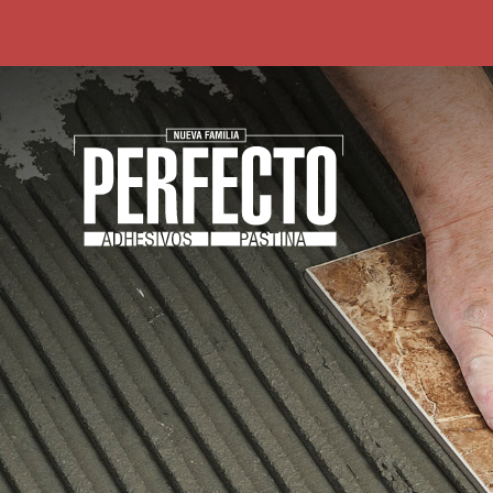
»
Perfecto HCCA » Nuevo!
»
Multipropósito
»
Perfecto Impermeable
»
Calculá cuanto compr
»
Perfecto Porcellanato
»
Perfecto Flexible
»
¿Qué tenés que colocar?
»
Calculá cuanto comprar